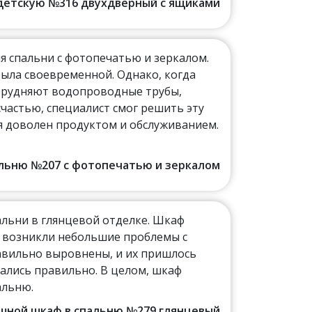
в детскую №316 двухдверный с ящиками
я спальни с фотопечатью и зеркалом.
была своевременной. Однако, когда
атрудняют водопроводные трубы,
счастью, специалист смог решить эту
 я доволен продуктом и обслуживанием.
пальню №207 с фотопечатью и зеркалом
альни в глянцевой отделке. Шкаф
е возникли небольшие проблемы с
авильно выровнены, и их пришлось
ались правильно. В целом, шкаф
альню.
пашной шкаф в спальню №279 глянцевый