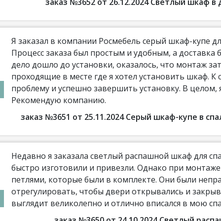
заказ №3652 от 26.12.2024 Светлый шкаф 
Я заказал в компании Росмебель серый шкаф-купе дл
Процесс заказа был простым и удобным, а доставка 
дело дошло до установки, оказалось, что монтаж з
проходящие в месте где я хотел установить шкаф. К 
проблему и успешно завершить установку. В целом,
Рекомендую компанию.
заказ №3651 от 25.11.2024 Серый шкаф-купе в с
Недавно я заказала светлый распашной шкаф для сп
быстро изготовили и привезли. Однако при монтаж
петлями, которые были в комплекте. Они были непр
отрегулировать, чтобы двери открывались и закрыв
выглядит великолепно и отлично вписался в мою сп
заказ №3650 от 24.10.2024 Светлый рас