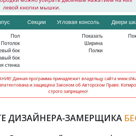
левой кнопки мышки.
рпус
Секции
Угловая консоль
Двери ш
Пол
Показать
Пок
Потолок
Ширина
евый бок
Полки
авый бок
я стенка
ИЕ! Данная программа принадлежит владельцу сайта www.shkaf
апатентована и защищена Законом об Авторском Праве. Копир
строго запрещено!
Е ДИЗАЙНЕРА-ЗАМЕРЩИКА
БЕ