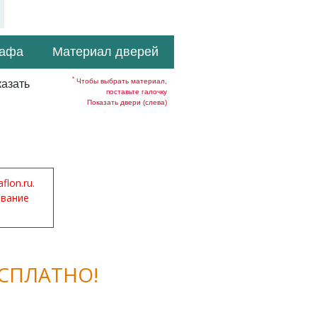
кафа
Материал дверей
*
Чтобы выбрать материал,
азать
поставьте галочку
Показать двери (слева)
lon.ru.
ование
СПЛАТНО!