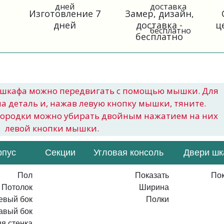
Изготовление 7
Замер, дизайн,
дней
доставка -
ц
бесплатно
шкафа можно передвигать с помощью мышки. Для
на деталь и, нажав левую кнопку мышки, тяните.
городки можно убирать двойным нажатием на них
левой кнопки мышки.
рпус
Секции
Угловая консоль
Двери ш
Пол
Показать
Пок
Потолок
Ширина
евый бок
Полки
авый бок
я стенка