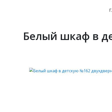
Г
Белый шкаф в д