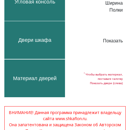
Угловая консоль
Ширина
Полки
Двери шкафа
Показать
*
Чтобы выбрать материал,
Материал дверей
поставьте галочку
Показать двери (слева)
ВНИМАНИЕ! Данная программа принадлежит владельцу
сайта www.shkaflon.ru.
Она запатентована и защищена Законом об Авторском