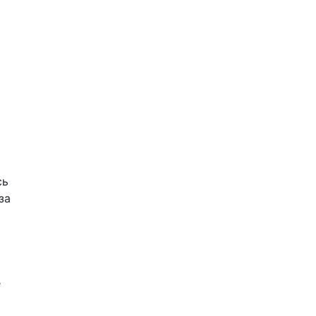
сь
за
е